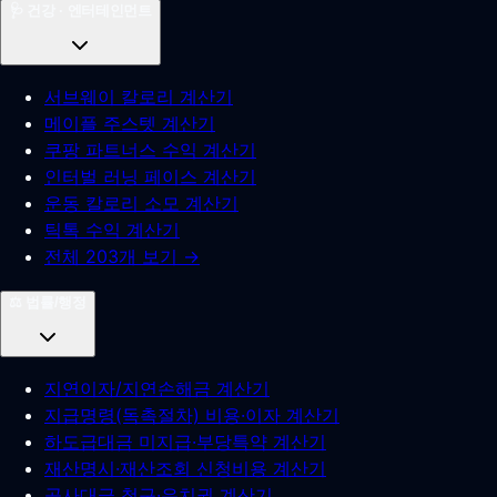
🩺
건강 · 엔터테인먼트
서브웨이 칼로리 계산기
메이플 주스텟 계산기
쿠팡 파트너스 수익 계산기
인터벌 러닝 페이스 계산기
운동 칼로리 소모 계산기
틱톡 수익 계산기
전체 203개 보기 →
⚖️
법률/행정
지연이자/지연손해금 계산기
지급명령(독촉절차) 비용·이자 계산기
하도급대금 미지급·부당특약 계산기
재산명시·재산조회 신청비용 계산기
공사대금 청구·유치권 계산기