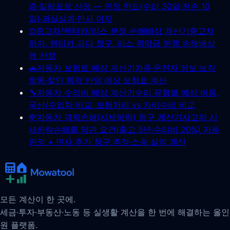
증·일람표로 산정 — 인정 한도(수리 30일·전손 10
일)·과실상계·민사 여지
⚖️
중고차/렌터카/리스 분쟁 손해배상 계산기
중고차
하자, 렌터카 과다 청구, 리스 위약금 분쟁 손해배상
액 산정
🚗
자동차 보험료 예상 계산기
차종·운전자 정보·보장
항목·할인 특약 반영 예상 보험료 계산
🔧
자동차 수리비 예상 계산기
수리 유형별 예상 비용,
국산/수입차 비교, 보험처리 vs 자비수리 비교
💸
자동차 격락손해(시세하락) 청구 계산기
사고차 시
세하락손해를 약관 요건(출고 5년·수리비 20%) 자동
판정 + 민사 추가 청구 추정·소송 실익 계산
모든 계산이 한 곳에.
세금·투자·부동산·노동 등 실생활 계산을 한 번에 해결하는 올인
원 플랫폼.