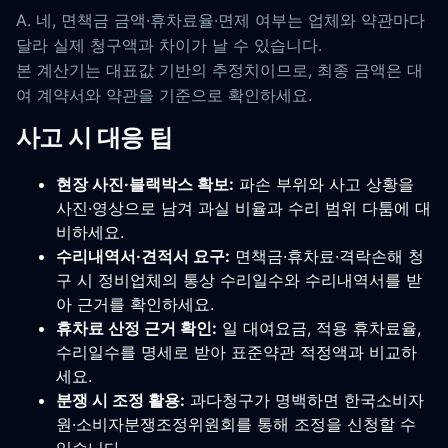
A. 네, 면책금 금액·휴차료율·면제 여부는 업체와 약관마다
달라 실제 청구액과 차이가 날 수 있습니다.
본 계산기는 대표값 기반의 추정치이므로, 최종 금액은 대
여 계약서와 약관을 기준으로 확인하세요.
사고 시 대응 팁
현장 사진·블랙박스 확보:
파손 부위와 사고 상황을
사진·영상으로 남겨 과실 비율과 수리 범위 다툼에 대
비하세요.
수리내역서·견적서 요구:
면책금·휴차료·격락손해 청
구 시 정비업체의 통상 수리일수와 수리내역서를 받
아 근거를 확인하세요.
휴차료 산정 근거 확인:
일 대여요금, 적용 휴차료율,
수리일수를 명세로 받아 표준약관 적정액과 비교하
세요.
분쟁 시 조정 활용:
과다청구가 명백하면 한국소비자
원·소비자분쟁조정위원회를 통해 조정을 신청할 수