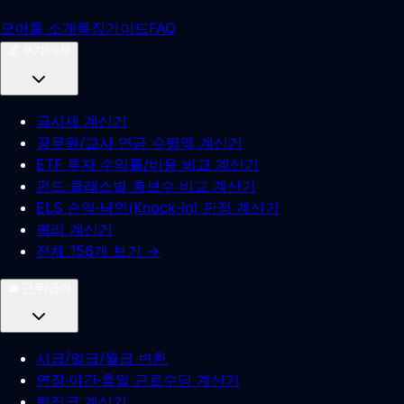
모아툴 소개
특징
가이드
FAQ
💰
투자/재무
금시세 계산기
공무원/교사 연금 수령액 계산기
ETF 투자 수익률/비용 비교 계산기
펀드 클래스별 총보수 비교 계산기
ELS 손익·낙인(Knock-In) 판정 계산기
복리 계산기
전체 156개 보기 →
💼
근무/급여
시급/일급/월급 변환
연장·야간·휴일 근로수당 계산기
퇴직금 계산기