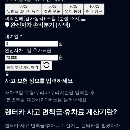
30%
50%
70%
100%
일람표·소비자 유리
절충 수준
업체 통상
최대 청구
격락손해(감가상각) 포함
(분쟁 소지)
🛡️ 완전자차 손익분기 (선택)
대여일수
일
완전자차 1일 추가요금
원
본인부담 계산하기
🧾
사고·보험 정보를 입력하세요
자차보험 유형·수리비·수리기간을 입력한 후
"본인부담 계산하기" 버튼을 눌러주세요.
렌터카 사고 면책금·휴차료 계산기란?
렌터카 사고 면책금·휴차료 계산기는 렌터카를 빌렸다가