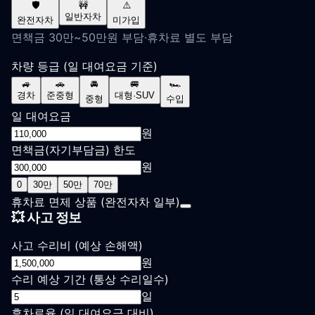
🛡️
🚧
⚠️
일반자차
완전자차
미가입
면책금 30만~50만원 부담·휴차료 별도 부담
차량 등급
(일 대여요금 기준)
🚙
🚗
🚘
🚐
🏎️
경차
준중형
대형·SUV
중형
수입
일 대여요금
원
면책금(자기부담금) 한도
원
0
30만
50만
70만
휴차료 면제 상품
(완전자차 일부)
💥 사고 정보
사고 수리비
(예상 손해액)
원
수리 예상 기간
(통상 수리일수)
일
휴차료율
(일 대여요금 대비)