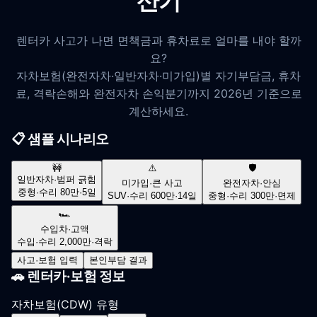
산기
렌터카 사고가 나면 면책금과 휴차료로 얼마를 내야 할까
요?
자차보험(완전자차·일반자차·미가입)별 자기부담금, 휴차
료, 격락손해와 완전자차 손익분기까지 2026년 기준으로
계산하세요.
📋 샘플 시나리오
🚧
⚠️
🛡️
일반자차·범퍼 긁힘
미가입·큰 사고
완전자차·안심
중형·수리 80만·5일
SUV·수리 600만·14일
중형·수리 300만·면제
🏎️
수입차·고액
수입·수리 2,000만·격락
사고·보험 입력
본인부담 결과
🚗 렌터카·보험 정보
자차보험(CDW) 유형