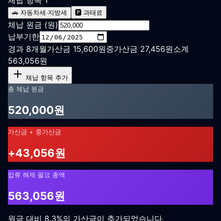
🚗
자동차세·지방세
🅿️
과태료
체납 원금 (원)
납부기한
경과
8
개월
가산금
15,600
원
중가산금
27,456
원
소계
563,056
원
체납 항목 추가
총 체납 원금
520,000
원
가산금 + 중가산금
+
43,056
원
압류 해제 필요 총액
563,056
원
원금 대비
8.3
%
의 가산금이 추가되었습니다.