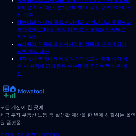
🚨
벌금/과태료/범칙금 통합 계산기
교통 위반 범칙금·
과태료 자동 계산, 조기납부 할인, 벌점 관리 2026 최
신 기준
🚧
하이패스 미납 통행료·가산금 계산기
미납 통행료와
부가통행료(10배) 부과 여부·총 납부액을 단계별로
자동 계산
🚗
자동차 취등록세 계산기
차량 취득세, 공채매입비,
감면 혜택 계산
📑
자동차 명의이전 비용 계산기
중고차 매매·증여·상
속 시 취득세·공채·등록 수수료 등 명의이전 비용 계
산
모든 계산이 한 곳에.
세금·투자·부동산·노동 등 실생활 계산을 한 번에 해결하는 올인
원 플랫폼.
모아툴 소개
특징
가이드
FAQ