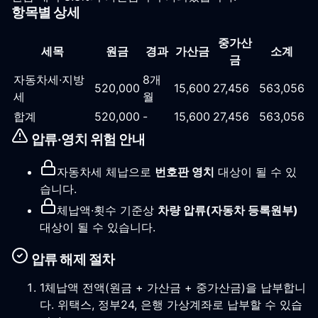
항목별 상세
중가산
세목
원금
경과
가산금
소계
금
자동차세·지방
8
개
520,000
15,600
27,456
563,056
세
월
합계
520,000
-
15,600
27,456
563,056
압류·영치 위험 안내
자동차세 체납으로
번호판 영치
대상이 될 수 있
습니다.
체납액·횟수 기준상
차량 압류(자동차 등록원부)
대상이 될 수 있습니다.
압류 해제 절차
1
체납액 전액(원금 + 가산금 + 중가산금)을 납부합니
다. 위택스, 정부24, 은행 가상계좌로 납부할 수 있습