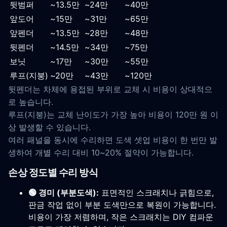
뒷범퍼
~13.5만
~24만
~40만
앞도어
~15만
~31만
~65만
앞펜더
~13.5만
~28만
~48만
뒷펜더
~14.5만
~34만
~75만
보닛
~17만
~30만
~55만
루프(지붕)
~20만
~43만
~120만
뒷펜더는 차체에 용접된 부위로 교체 시 비용이 상대적으
로 높습니다.
루프(지붕)는 교체 난이도가 가장 높아 비용이 120만 원 이
상 발생할 수 있습니다.
여러 패널을 동시에 수리하면 도색 셋업 비용이 한 번만 발
생하여 개별 수리 대비 10~20% 절약이 가능합니다.
손상 정도별 수리 방식
🟢 경미 (부분도색):
표면적인 스크래치나 긁힘으로,
판금 작업 없이 부분 도색만으로 복원이 가능합니다.
비용이 가장 저렴하며, 작은 스크래치는 DIY 컴파운