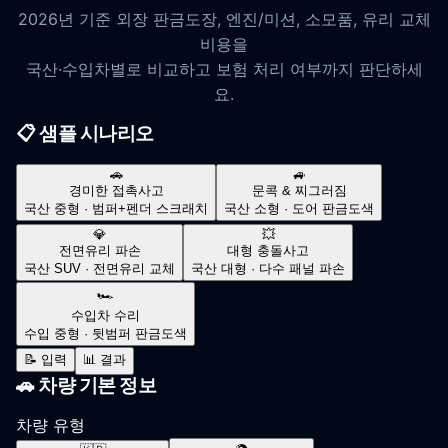
2026년 기준 외장 판금도장, 엔진/미션, 소모품, 유리 교체
비용을
국산·수입차별로 비교하고 보험 처리 여부까지 판단하세
요.
📋 샘플 시나리오
🚗
🚙
경미한 접촉사고
문콕 & 찌그러짐
국산 중형 · 범퍼+펜더 스크래치
국산 소형 · 도어 판금도색
💎
💥
전면유리 파손
대형 충돌사고
국산 SUV · 전면유리 교체
국산 대형 · 다수 패널 파손
🏎️
수입차 수리
수입 중형 · 뒷범퍼 판금도색
📝 입력
📊 결과
🚗 차량 기본 정보
차량 유형