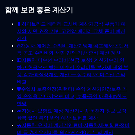
함께 보면 좋은 계산기
🔋
하이브리드 배터리 교체비 계산기
공식 부품가 예
시와 서면 견적 기반 고전압 배터리 교체 준비 예산
계산
❄️
자동차 에어컨 수리비 계산기
냉매·컴프레서·콘덴서
등 공조 수리비와 서면 견적 기반 준비 예산 계산
💵
자동차 미수선 수리비(현금 보상) 계산기
수리 안
하고 현금으로 받는 미수선 수리비를 부가세 제외·부
품 감가·과실상계로 계산 — 실수리 vs 미수선 손익
비교
🛡️
수입차 보증연장(워런티) 손익 계산기
연장보증 가
입 손익을 기대값으로 비교, 부품·공임 배율·km한도
반영
🚗
자동차 보험료 예상 계산기
차종·운전자 정보·보장
항목·할인 특약 반영 예상 보험료 계산
🚗
자동차 유지비 계산기
연료비·자동차세·보험료·정비
비 등 7대 유지비를 월간·연간·10년 누적 계산