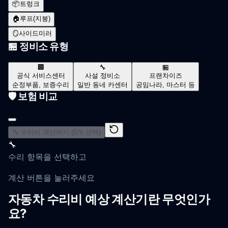
📦
트렁크
🏠
루프(지붕)
🪞
사이드미러
🏪 정비소 유형
🏢
🔧
🏪
공식 서비스센터
사설 정비소
프랜차이즈
순정부품, 보증수리
일반 동네 카센터
공임나라, 마스터 등
🛡️ 보험 비교
🔧 수리비 계산하기 (
0
개 선택)
🔧
수리 항목을 선택하고
계산 버튼을 눌러주세요
자동차 수리비 예상 계산기란 무엇인가
요?