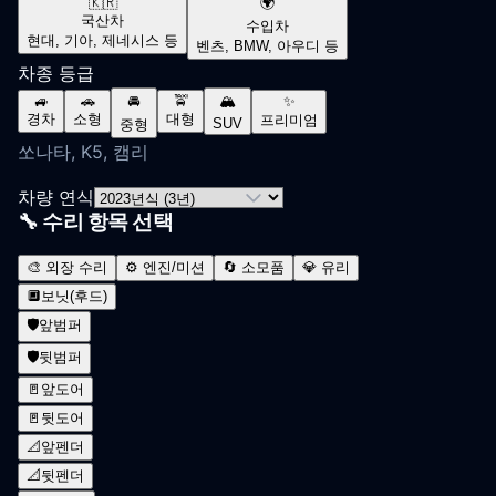
🇰🇷
🌍
국산차
수입차
현대, 기아, 제네시스 등
벤츠, BMW, 아우디 등
차종 등급
🚙
🚗
🚘
🚖
🏔️
✨
경차
소형
대형
프리미엄
SUV
중형
쏘나타, K5, 캠리
차량 연식
🔧 수리 항목 선택
🎨
외장 수리
⚙️
엔진/미션
🔄
소모품
💎
유리
🔲
보닛(후드)
🛡️
앞범퍼
🛡️
뒷범퍼
🚪
앞도어
🚪
뒷도어
📐
앞펜더
📐
뒷펜더