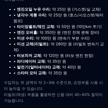
•
엔진오일 누유 수리:
약 25만 원 (가스켓/실 교체)
•
냉각수 계통 수리:
약 25만 원 (호스/서모스탯/워터
펌프)
•
타이밍벨트/체인 교체:
약 50만 원 (10만km 주기)
•
엔진 오버홀:
약 350만 원 (엔진 전체 분해 정비)
•
미션 수리:
약 100만 원 (변속기 부분 수리)
•
미션 교체(리빌트):
약 280만 원 (리빌트 변속기 교
체)
•
터보차저 교체:
약 120만 원 (터보 엔진 한정)
•
라디에이터 교체:
약 35만 원
•
발전기(알터네이터) 교체:
약 40만 원
•
스타터 모터 교체:
약 35만 원
수입차는 위 금액의 약 2~3배 수준으로, 순정부품 사용 시
더 높아질 수 있습니다.
리빌트(재생) 부품을 활용하면 신품 대비 40~60% 절약이
가능합니다.