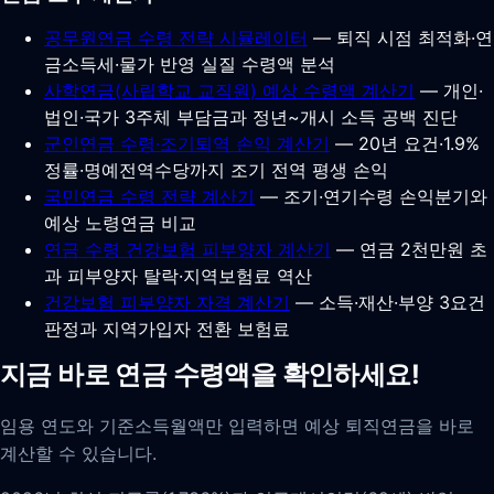
공무원연금 수령 전략 시뮬레이터
— 퇴직 시점 최적화·연
금소득세·물가 반영 실질 수령액 분석
사학연금(사립학교 교직원) 예상 수령액 계산기
— 개인·
법인·국가 3주체 부담금과 정년~개시 소득 공백 진단
군인연금 수령·조기퇴역 손익 계산기
— 20년 요건·1.9%
정률·명예전역수당까지 조기 전역 평생 손익
국민연금 수령 전략 계산기
— 조기·연기수령 손익분기와
예상 노령연금 비교
연금 수령 건강보험 피부양자 계산기
— 연금 2천만원 초
과 피부양자 탈락·지역보험료 역산
건강보험 피부양자 자격 계산기
— 소득·재산·부양 3요건
판정과 지역가입자 전환 보험료
지금 바로 연금 수령액을 확인하세요!
임용 연도와 기준소득월액만 입력하면 예상 퇴직연금을 바로
계산할 수 있습니다.