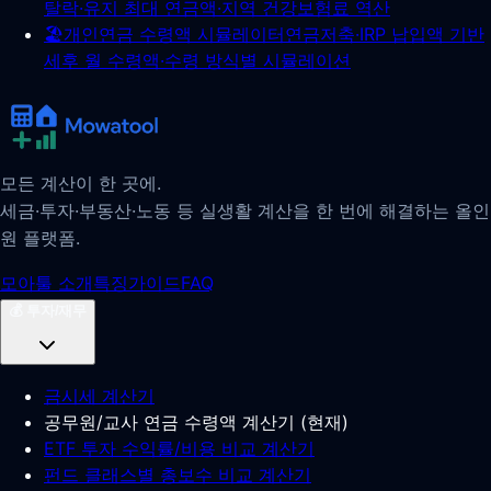
탈락·유지 최대 연금액·지역 건강보험료 역산
🏖️
개인연금 수령액 시뮬레이터
연금저축·IRP 납입액 기반
세후 월 수령액·수령 방식별 시뮬레이션
모든 계산이 한 곳에.
세금·투자·부동산·노동 등 실생활 계산을 한 번에 해결하는 올인
원 플랫폼.
모아툴 소개
특징
가이드
FAQ
💰
투자/재무
금시세 계산기
공무원/교사 연금 수령액 계산기
(
현재
)
ETF 투자 수익률/비용 비교 계산기
펀드 클래스별 총보수 비교 계산기