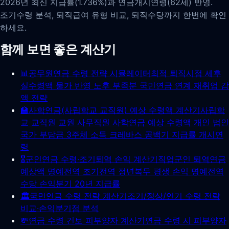
2026년 최신 지급률(1.736%)과 연금개시연령(62세) 반영.
조기수령 분석, 퇴직급여 유형 비교, 퇴직수당까지 한번에 확인
하세요.
함께 보면 좋은 계산기
📊
공무원연금 수령 전략 시뮬레이터
최적 퇴직시점 세후
실수령액 물가 반영 노후 부족분 국민연금 연계 재취업 감
액 전략
🏫
사학연금(사립학교 교직원) 예상 수령액 계산기
사립학
교 교직원 교원 사무직원 사학연금 예상 수령액 개인 법인
국가 부담금 3주체 소득 크레바스 공백기 지급률 개시연
령
🎖️
군인연금 수령·조기퇴역 손익 계산기
직업군인 퇴역연금
예상액 명예전역 조기전역 정년복무 평생 손익 명예전역
수당 손익분기 20년 지급률
🏛️
국민연금 수령 전략 계산기
조기/정상/연기 수령 전략
비교·손익분기점 분석
💸
연금 수령 건보 피부양자 계산기
연금 수령 시 피부양자