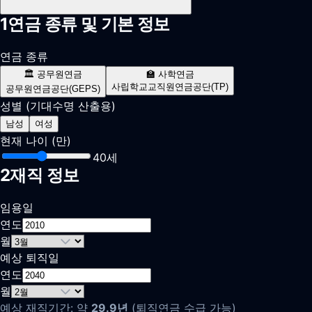
1
연금 종류 및 기본 정보
연금 종류
🏛️ 공무원연금
🏫 사학연금
사립학교교직원연금공단(TP)
공무원연금공단(GEPS)
성별
(기대수명 산출용)
남성
여성
현재 나이 (만)
40
세
2
재직 정보
임용일
연도
월
예상 퇴직일
연도
월
예상 재직기간: 약
29.9
년
(퇴직연금 수급 가능)