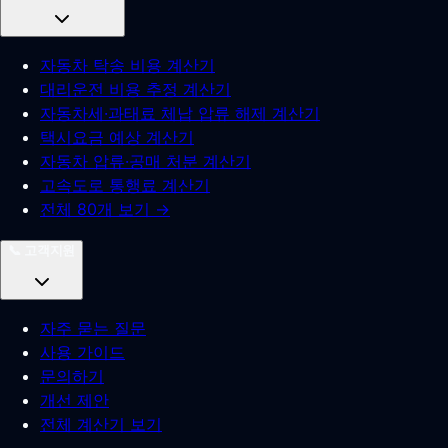
자동차 탁송 비용 계산기
대리운전 비용 추정 계산기
자동차세·과태료 체납 압류 해제 계산기
택시요금 예상 계산기
자동차 압류·공매 처분 계산기
고속도로 통행료 계산기
전체 80개 보기 →
📞
고객지원
자주 묻는 질문
사용 가이드
문의하기
개선 제안
전체 계산기 보기