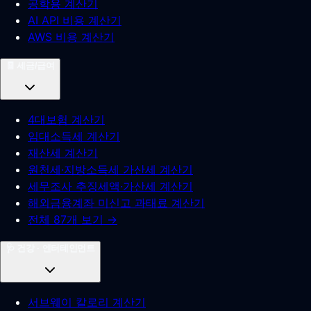
공학용 계산기
AI API 비용 계산기
AWS 비용 계산기
🧾
세금/급여
4대보험 계산기
임대소득세 계산기
재산세 계산기
원천세·지방소득세 가산세 계산기
세무조사 추징세액·가산세 계산기
해외금융계좌 미신고 과태료 계산기
전체 87개 보기 →
🩺
건강 · 엔터테인먼트
서브웨이 칼로리 계산기