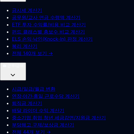
금시세 계산기
공무원/교사 연금 수령액 계산기
ETF 투자 수익률/비용 비교 계산기
펀드 클래스별 총보수 비교 계산기
ELS 손익·낙인(Knock-In) 판정 계산기
복리 계산기
전체 140개 보기 →
💼
근무/급여
시급/일급/월급 변환
연장·야간·휴일 근로수당 계산기
퇴직금 계산기
배달 라이더 수익 계산기
중소기업 취업 청년 세금감면/지원금 계산기
부당해고 구제/보상금 계산기
전체 44개 보기 →