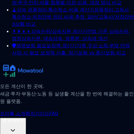
장·운구·안치·석물 항목별 이장 비용, 개장 방식 비교
🧹
상속 유품정리·특수청소 비용 계산기
유품정리·고독사
특수청소·저장강박 정리 비용 추정, 일반/고독사/저장강박
3상황 비교
👨‍👩‍👧‍👦
상속순위/상속지분 계산기
민법 기준 상속순위,
법정상속지분, 대습상속, 유류분, 상속세 계산
🛡️
생명보험 필요보장액 계산기
가족 구성·소득·부채 반영
사망 시 필요 보장액 산출, 정기보험 vs 종신보험 비교
모든 계산이 한 곳에.
세금·투자·부동산·노동 등 실생활 계산을 한 번에 해결하는 올인
원 플랫폼.
모아툴 소개
특징
가이드
FAQ
💰
투자/재무