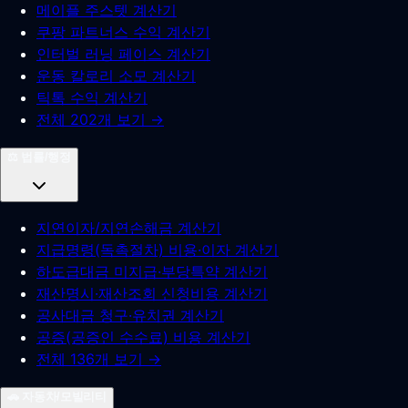
메이플 주스텟 계산기
쿠팡 파트너스 수익 계산기
인터벌 러닝 페이스 계산기
운동 칼로리 소모 계산기
틱톡 수익 계산기
전체 202개 보기 →
⚖️
법률/행정
지연이자/지연손해금 계산기
지급명령(독촉절차) 비용·이자 계산기
하도급대금 미지급·부당특약 계산기
재산명시·재산조회 신청비용 계산기
공사대금 청구·유치권 계산기
공증(공증인 수수료) 비용 계산기
전체 136개 보기 →
🚗
자동차/모빌리티