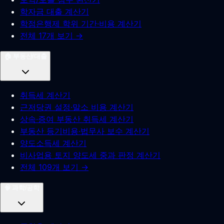
학자금 대출 계산기
학점은행제 학위 기간·비용 계산기
전체 17개 보기 →
🏠
부동산/대출
취득세 계산기
근저당권 설정·말소 비용 계산기
상속·증여 부동산 취득세 계산기
부동산 등기비용·법무사 보수 계산기
양도소득세 계산기
비사업용 토지 양도세 중과 판정 계산기
전체 109개 보기 →
🧠
과학/공학