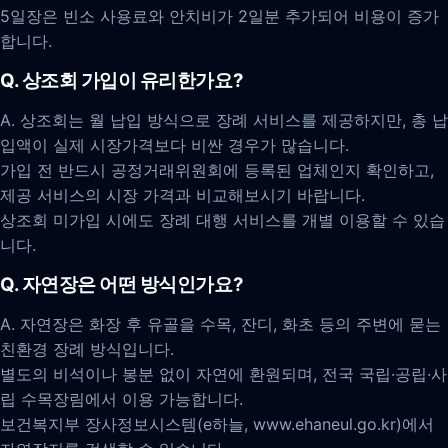
5일장은 빈소 사용료와 안치비가 2일분 추가되어 비용이 증가
합니다.
Q. 상조회 가입이 유리한가요?
A. 상조회는 월 납입 방식으로 장례 서비스를 제공하지만, 총 납
입액이 실제 시장가격보다 비싼 경우가 많습니다.
가입 전 반드시 공정거래위원회에 등록된 업체인지 확인하고,
제공 서비스의 시장 가격과 비교해보시기 바랍니다.
상조회 미가입 시에도 장례 대행 서비스를 개별 이용할 수 있습
니다.
Q. 자연장은 어떤 방식인가요?
A. 자연장은 화장 후 유골을 수목, 잔디, 화초 등의 주변에 묻는
친환경 장례 방식입니다.
별도의 비석이나 봉분 없이 자연에 환원되며, 전국 국립·공립·사
립 수목장림에서 이용 가능합니다.
보건복지부 장사정보시스템(e하늘, www.ehaneul.go.kr)에서