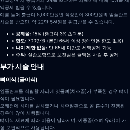
연말정산 시 총급여의 3%를 초과하는 의료비에 대해 15%를 세
액공제 받을 수 있습니다.
예를 들어 총급여 5,000만원인 직장인이 300만원의 임플란트
시술을 받으면, 약 22만 5천원을 환급받을 수 있습니다.
•
공제율:
15% (총급여 3% 초과분)
•
한도:
700만원 (본인·65세 이상·장애인은 한도 없음)
•
나이 제한 없음:
만 65세 미만도 세액공제 가능
•
주의:
실손보험으로 보전받은 금액은 차감 후 공제
부가 시술 안내
뼈이식 (골이식)
임플란트를 식립할 자리에 잇몸뼈(치조골)가 부족한 경우 뼈이
식이 필요합니다.
오래전에 치아를 발치했거나 치주질환으로 골 흡수가 진행된
경우에 많이 시행됩니다.
뼈이식 재료에 따라 비용이 달라지며, 이종골(소뼈 유래)이 가
장 보편적으로 사용됩니다.