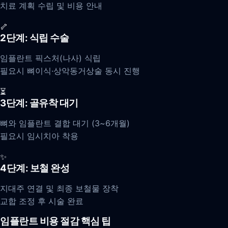
치료 계획 수립 및 비용 안내
🦴
2단계: 식립 수술
임플란트 픽스처(나사) 식립
필요시 뼈이식·상악동거상술 동시 진행
⏳
3단계: 골유착 대기
뼈와 임플란트 결합 대기 (3~6개월)
필요시 임시치아 착용
✨
4단계: 보철 완성
지대주 연결 및 최종 보철물 장착
교합 조정 후 시술 완료
임플란트 비용 절감 핵심 팁