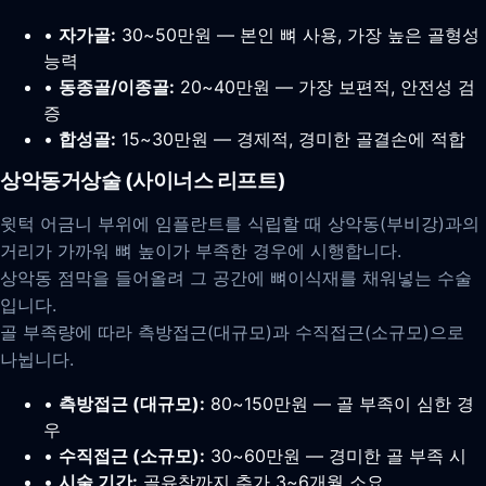
•
자가골:
30~50만원 — 본인 뼈 사용, 가장 높은 골형성
능력
•
동종골/이종골:
20~40만원 — 가장 보편적, 안전성 검
증
•
합성골:
15~30만원 — 경제적, 경미한 골결손에 적합
상악동거상술 (사이너스 리프트)
윗턱 어금니 부위에 임플란트를 식립할 때 상악동(부비강)과의
거리가 가까워 뼈 높이가 부족한 경우에 시행합니다.
상악동 점막을 들어올려 그 공간에 뼈이식재를 채워넣는 수술
입니다.
골 부족량에 따라 측방접근(대규모)과 수직접근(소규모)으로
나뉩니다.
•
측방접근 (대규모):
80~150만원 — 골 부족이 심한 경
우
•
수직접근 (소규모):
30~60만원 — 경미한 골 부족 시
•
시술 기간:
골유착까지 추가 3~6개월 소요