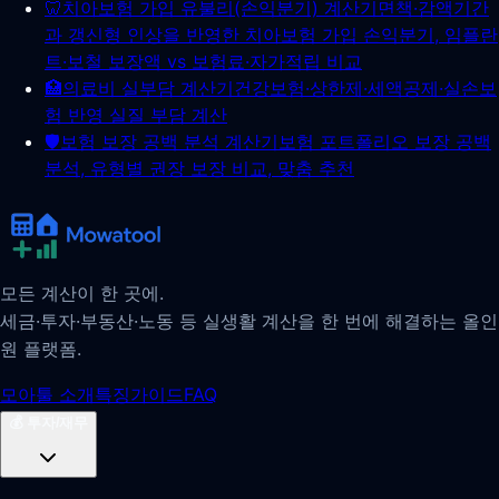
🦷
치아보험 가입 유불리(손익분기) 계산기
면책·감액기간
과 갱신형 인상을 반영한 치아보험 가입 손익분기, 임플란
트·보철 보장액 vs 보험료·자가적립 비교
🏥
의료비 실부담 계산기
건강보험·상한제·세액공제·실손보
험 반영 실질 부담 계산
🛡️
보험 보장 공백 분석 계산기
보험 포트폴리오 보장 공백
분석, 유형별 권장 보장 비교, 맞춤 추천
모든 계산이 한 곳에.
세금·투자·부동산·노동 등 실생활 계산을 한 번에 해결하는 올인
원 플랫폼.
모아툴 소개
특징
가이드
FAQ
💰
투자/재무