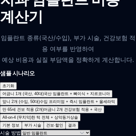
계산기
임플란트 종류(국산/수입), 부가 시술, 건강보험 적
용 여부를 반영하여
예상 비용과 실질 부담액을 정확하게 계산합니다.
샘플 시나리오
초기화
어금니 1개 (국산, 40대)
국산 임플란트 + 뼈이식 + 지르코니아
앞니 2개 (수입, 50대)
수입 프리미엄 + 즉시 임플란트 + 올세라믹
만 65세 건보 적용 (2개)
어금니 2개 건강보험 적용 + 국산
All-on-4 (무치악)
한 턱 전체 + 상악동거상술
기본 정보
부가 시술
건보·할인
결과
시술 방법