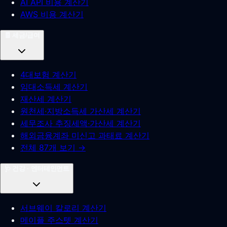
AI API 비용 계산기
AWS 비용 계산기
🧾
세금/급여
4대보험 계산기
임대소득세 계산기
재산세 계산기
원천세·지방소득세 가산세 계산기
세무조사 추징세액·가산세 계산기
해외금융계좌 미신고 과태료 계산기
전체 87개 보기 →
🩺
건강 · 엔터테인먼트
서브웨이 칼로리 계산기
메이플 주스텟 계산기