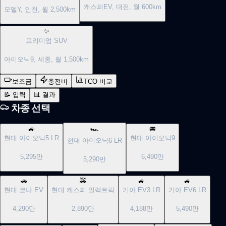
캐스퍼EV, 대전, 월 600km
모델Y, 인천, 월 2,500km
✨
프리미엄 SUV
아이오닉9, 세종, 월 1,500km
보조금
충전비
TCO 비교
📝 입력
📊 결과
차종 선택
🚙
🏎️
🚐
현대
아이오닉5 LR
현대
아이오닉9
현대
아이오닉6 LR
5,295만
6,490만
5,290만
🚗
🚕
🚙
🚙
현대
코나 EV
현대
캐스퍼 일렉트릭
기아
EV3 LR
기아
EV6 LR
4,290만
2,890만
4,188만
5,490만