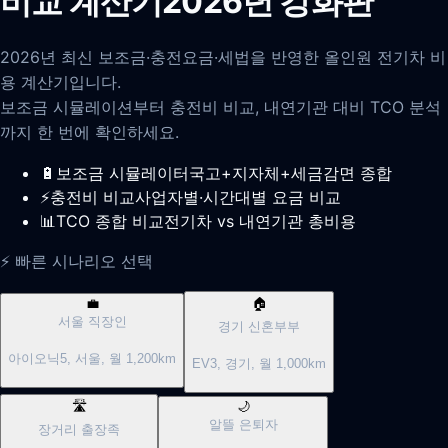
비교 계산기
2026년 강화판
2026년 최신 보조금·충전요금·세법을 반영한 올인원 전기차 비
용 계산기입니다.
보조금 시뮬레이션부터 충전비 비교, 내연기관 대비 TCO 분석
까지 한 번에 확인하세요.
🔋
보조금 시뮬레이터
국고+지자체+세금감면 종합
⚡
충전비 비교
사업자별·시간대별 요금 비교
📊
TCO 종합 비교
전기차 vs 내연기관 총비용
⚡ 빠른 시나리오 선택
💼
🏠
서울 직장인
경기 신혼부부
아이오닉5, 서울, 월 1,200km
EV3, 경기, 월 1,000km
🛣️
🌙
알뜰 은퇴자
장거리 출장족