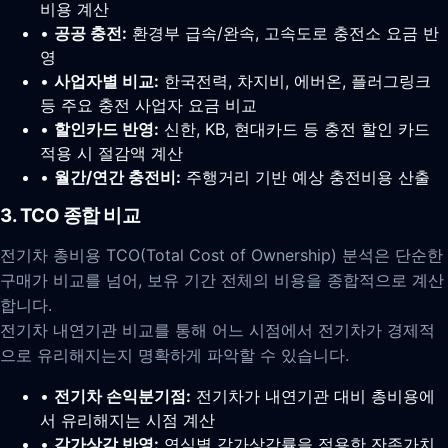
비용 계산
•
공공 충전:
환경부 급속/완속, 고속도로 충전소 요금 반
영
•
사업자별 비교:
한국전력, 차지비, 에버온, 플러그링크
등 주요 충전 사업자 요금 비교
•
할인카드 반영:
신한, KB, 현대카드 등 충전 할인 카드
적용 시 절감액 계산
•
월간/연간 충전비:
주행거리 기반 예상 충전비용 산출
3. TCO 종합 비교
전기차 총비용 TCO(Total Cost of Ownership) 분석은 단순한
구매가 비교를 넘어, 보유 기간 전체의 비용을 종합적으로 계산
합니다.
전기차 내연기관 비교를 통해 어느 시점에서 전기차가 경제적
으로 유리해지는지 명확하게 파악할 수 있습니다.
•
전기차 손익분기점:
전기차가 내연기관 대비 총비용에
서 유리해지는 시점 계산
•
감가상각 반영:
연식별 감가상각률을 적용한 잔존가치