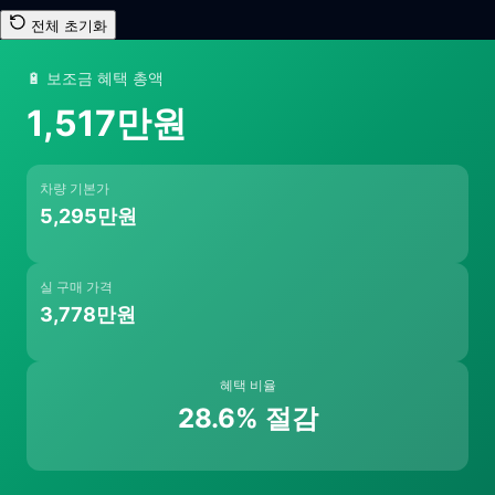
전체 초기화
🔋 보조금 혜택 총액
1,517만
원
차량 기본가
5,295만
원
실 구매 가격
3,778만
원
혜택 비율
28.6
% 절감