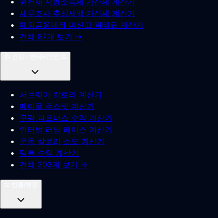
원천세·지방소득세 가산세 계산기
세무조사 추징세액·가산세 계산기
해외금융계좌 미신고 과태료 계산기
전체 87개 보기 →
🩺
건강 · 엔터테인먼트
서브웨이 칼로리 계산기
메이플 주스텟 계산기
쿠팡 파트너스 수익 계산기
인터벌 러닝 페이스 계산기
운동 칼로리 소모 계산기
틱톡 수익 계산기
전체 203개 보기 →
⚖️
법률/행정