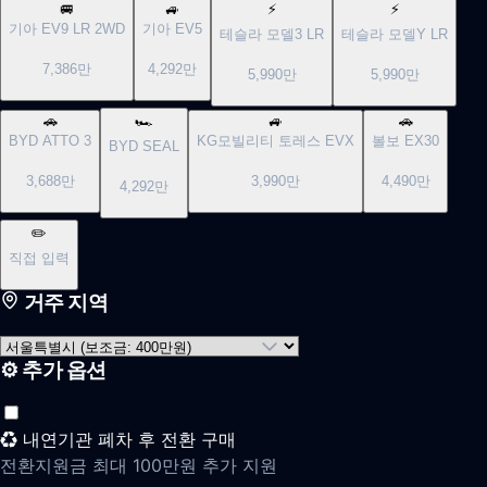
🚐
🚙
⚡
⚡
기아
EV9 LR 2WD
기아
EV5
테슬라
모델3 LR
테슬라
모델Y LR
7,386만
4,292만
5,990만
5,990만
🚗
🏎️
🚙
🚗
BYD
ATTO 3
KG모빌리티
토레스 EVX
볼보
EX30
BYD
SEAL
3,688만
3,990만
4,490만
4,292만
✏️
직접 입력
거주 지역
⚙️ 추가 옵션
♻️ 내연기관 폐차 후 전환 구매
전환지원금 최대 100만원 추가 지원