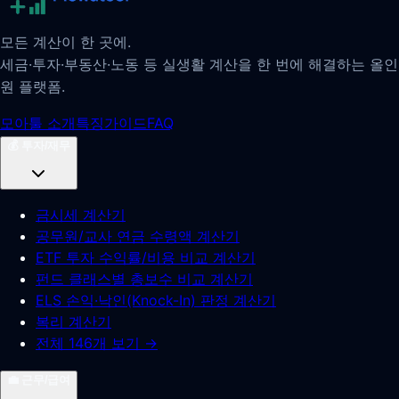
모든 계산이 한 곳에.
세금·투자·부동산·노동 등 실생활 계산을 한 번에 해결하는 올인
원 플랫폼.
모아툴 소개
특징
가이드
FAQ
💰
투자/재무
금시세 계산기
공무원/교사 연금 수령액 계산기
ETF 투자 수익률/비용 비교 계산기
펀드 클래스별 총보수 비교 계산기
ELS 손익·낙인(Knock-In) 판정 계산기
복리 계산기
전체 146개 보기 →
💼
근무/급여