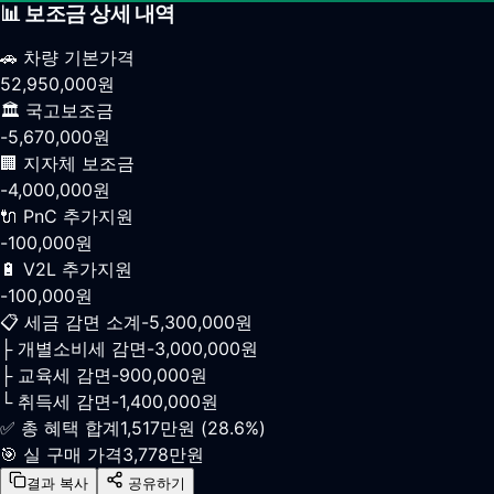
📊 보조금 상세 내역
🚗
차량 기본가격
52,950,000
원
🏛️
국고보조금
-
5,670,000
원
🏢
지자체 보조금
-
4,000,000
원
🔌
PnC 추가지원
-
100,000
원
🔋
V2L 추가지원
-
100,000
원
📋 세금 감면 소계
-
5,300,000
원
├ 개별소비세 감면
-
3,000,000
원
├ 교육세 감면
-
900,000
원
└ 취득세 감면
-
1,400,000
원
✅ 총 혜택 합계
1,517만
원 (
28.6
%)
🎯 실 구매 가격
3,778만
원
결과 복사
공유하기