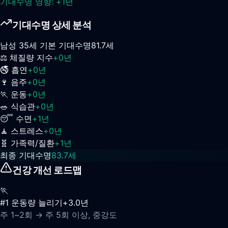
기대수명 영향:
+
1
년
기대수명 상세 분석
남성
35
세 기본 기대수명
81.7
세
⚖️
체질량 지수
+
0
년
🚭
흡연
+
0
년
🍷
음주
+
0
년
🏃
운동
+
0
년
🥗
식습관
+
0
년
😴
수면
+
1
년
🧘
스트레스
+
0
년
🧬
가족력/질환
+
1
년
최종 기대수명
83.7
세
건강 개선 로드맵
🏃
#
1
운동량 늘리기
+
3.0
년
주 1~2회
→
주 5회 이상, 중강도