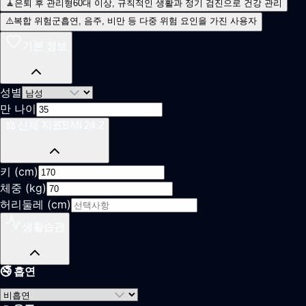
🧘
은퇴 후 관리형
60대 이상, 규칙적인 생활과 정기 검진으로 건강 관리
⚠️
복합 위험군
흡연, 음주, 비만 등 다중 위험 요인을 가진 사용자
기본 정보
성별
만 나이
⚖️ 신체 지표
BMI
24.2
키 (cm)
체중 (kg)
허리둘레 (cm)
생활습관
🚭 흡연