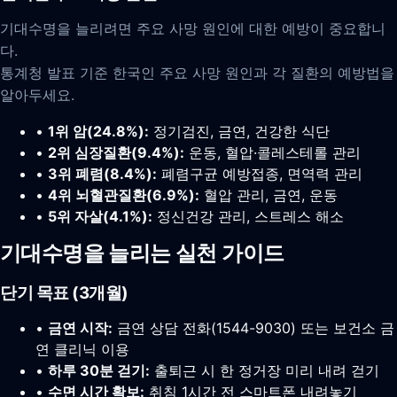
기대수명을 늘리려면 주요 사망 원인에 대한 예방이 중요합니
다.
통계청 발표 기준 한국인 주요 사망 원인과 각 질환의 예방법을
알아두세요.
•
1위 암(24.8%):
정기검진, 금연, 건강한 식단
•
2위 심장질환(9.4%):
운동, 혈압·콜레스테롤 관리
•
3위 폐렴(8.4%):
폐렴구균 예방접종, 면역력 관리
•
4위 뇌혈관질환(6.9%):
혈압 관리, 금연, 운동
•
5위 자살(4.1%):
정신건강 관리, 스트레스 해소
기대수명을 늘리는 실천 가이드
단기 목표 (3개월)
•
금연 시작:
금연 상담 전화(1544-9030) 또는 보건소 금
연 클리닉 이용
•
하루 30분 걷기:
출퇴근 시 한 정거장 미리 내려 걷기
•
수면 시간 확보:
취침 1시간 전 스마트폰 내려놓기