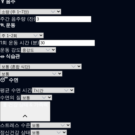
🍷 음주
주간 음주량 (잔)
🏃 운동
1회 운동 시간 (분)
운동 강도
🥗 식습관
😴 수면
평균 수면 시간
수면의 질
🧬 건강 상태 & 가족력
스트레스 수준
정신건강 상태