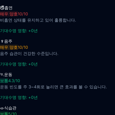
🚭
흡연
매우 양호
10
/
10
비흡연 상태를 유지하고 있어 훌륭합니다.
기대수명 영향:
+
0
년
🍷
음주
매우 양호
10
/
10
음주 습관이 건강한 수준입니다.
기대수명 영향:
+
0
년
🏃
운동
보통
4.3
/
10
운동 빈도를 주 3~4회로 늘리면 큰 효과를 볼 수 있습니다.
기대수명 영향:
+
0
년
🥗
식습관
보통
5
/
10