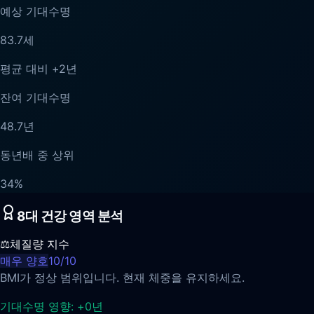
예상 기대수명
83.7
세
평균 대비
+
2
년
잔여 기대수명
48.7
년
동년배 중 상위
34
%
8대 건강 영역 분석
⚖️
체질량 지수
매우 양호
10
/
10
BMI가 정상 범위입니다. 현재 체중을 유지하세요.
기대수명 영향:
+
0
년