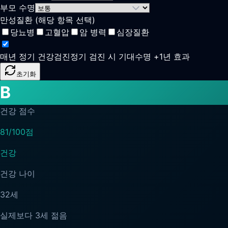
부모 수명
만성질환 (해당 항목 선택)
당뇨병
고혈압
암 병력
심장질환
매년 정기 건강검진
정기 검진 시 기대수명 +1년 효과
초기화
B
건강 점수
81
/100점
건강
건강 나이
32
세
실제보다
3세 젊음