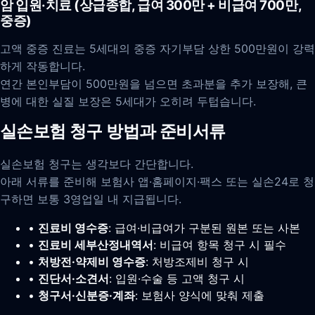
암 입원·치료 (상급종합, 급여 300만 + 비급여 700만,
중증)
고액 중증 진료는 5세대의 중증 자기부담 상한 500만원이 강력
하게 작동합니다.
연간 본인부담이 500만원을 넘으면 초과분을 추가 보장해, 큰
병에 대한 실질 보장은 5세대가 오히려 두텁습니다.
실손보험 청구 방법과 준비서류
실손보험 청구는 생각보다 간단합니다.
아래 서류를 준비해 보험사 앱·홈페이지·팩스 또는 실손24로 청
구하면 보통 3영업일 내 지급됩니다.
•
진료비 영수증
: 급여·비급여가 구분된 원본 또는 사본
•
진료비 세부산정내역서
: 비급여 항목 청구 시 필수
•
처방전·약제비 영수증
: 처방조제비 청구 시
•
진단서·소견서
: 입원·수술 등 고액 청구 시
•
청구서·신분증·계좌
: 보험사 양식에 맞춰 제출