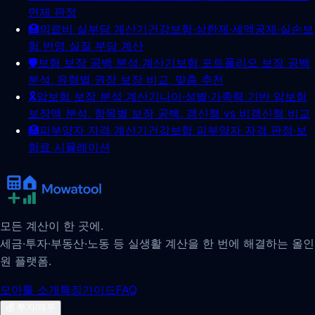
면제 판정
🏥
의료비 실부담 계산기
건강보험·상한제·세액공제·실손보
험 반영 실질 부담 계산
🛡️
보험 보장 공백 분석 계산기
보험 포트폴리오 보장 공백
분석, 유형별 권장 보장 비교, 맞춤 추천
🎗️
암보험 보장 분석 계산기
나이·성별·가족력 기반 암보험
보장액 분석, 항목별 보장 공백, 갱신형 vs 비갱신형 비교
🏥
피부양자 자격 계산기
건강보험 피부양자 자격 판정·보
험료 시뮬레이션
모든 계산이 한 곳에.
세금·투자·부동산·노동 등 실생활 계산을 한 번에 해결하는 올인
원 플랫폼.
모아툴 소개
특징
가이드
FAQ
💰
투자/재무