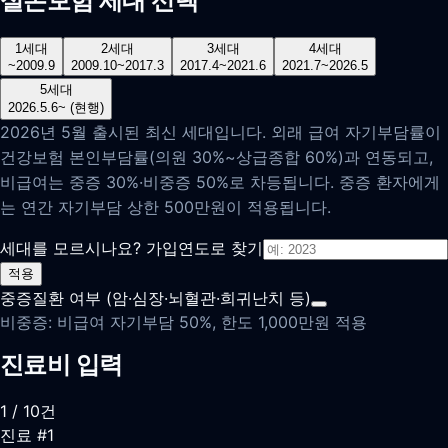
실손보험 세대 선택
1
세대
2
세대
3
세대
4
세대
~2009.9
2009.10~2017.3
2017.4~2021.6
2021.7~2026.5
5
세대
2026.5.6~ (현행)
2026년 5월 출시된 최신 세대입니다. 외래 급여 자기부담률이
건강보험 본인부담률(의원 30%~상급종합 60%)과 연동되고,
비급여는 중증 30%·비중증 50%로 차등됩니다. 중증 환자에게
는 연간 자기부담 상한 500만원이 적용됩니다.
세대를 모르시나요? 가입연도로 찾기
적용
중증질환 여부 (암·심장·뇌혈관·희귀난치 등)
비중증: 비급여 자기부담 50%, 한도 1,000만원 적용
진료비 입력
1
/ 10건
진료 #
1