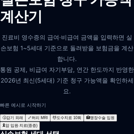
계산기
진료비 영수증의 급여·비급여 금액을 입력하면 실
손보험 1~5세대 기준으로 돌려받을 보험금을 계산
합니다.
통원 공제, 비급여 자기부담, 연간 한도까지 반영한
2026년 최신(5세대) 기준 청구 가능액을 확인하세
요.
빠른 예시로 시작하기
🤧
감기 외래
🦴
허리 MRI
💆
도수치료 10회
🏥
맹장수술 입원
🎗️
암 입원·치료(중증)