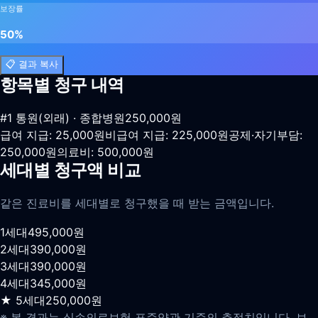
보장률
50
%
📋 결과 복사
항목별 청구 내역
#
1
통원(외래)
· 종합병원
250,000
원
급여 지급:
25,000
원
비급여 지급:
225,000
원
공제·자기부담:
250,000
원
의료비:
500,000
원
세대별 청구액 비교
같은 진료비를 세대별로 청구했을 때 받는 금액입니다.
1
세대
495,000
원
2
세대
390,000
원
3
세대
390,000
원
4
세대
345,000
원
★
5
세대
250,000
원
※ 본 결과는 실손의료보험 표준약관 기준의 추정치입니다. 보