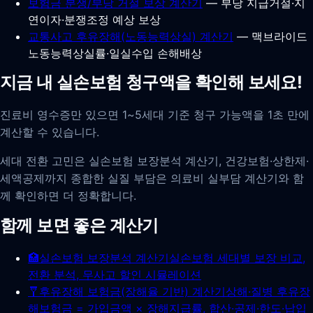
보험금 분쟁/부당 거절 보상 계산기
— 부당 지급거절·지
연이자·분쟁조정 예상 보상
교통사고 후유장해(노동능력상실) 계산기
— 맥브라이드
노동능력상실률·일실수입 손해배상
지금 내 실손보험 청구액을 확인해 보세요!
진료비 영수증만 있으면 1~5세대 기준 청구 가능액을 1초 만에
계산할 수 있습니다.
세대 전환 고민은 실손보험 보장분석 계산기, 건강보험·상한제·
세액공제까지 종합한 실질 부담은 의료비 실부담 계산기와 함
께 확인하면 더 정확합니다.
함께 보면 좋은 계산기
🏥
실손보험 보장분석 계산기
실손보험 세대별 보장 비교,
전환 분석, 무사고 할인 시뮬레이션
🩼
후유장해 보험금(장해율 기반) 계산기
상해·질병 후유장
해보험금 = 가입금액 × 장해지급률, 합산·공제·한도·납입