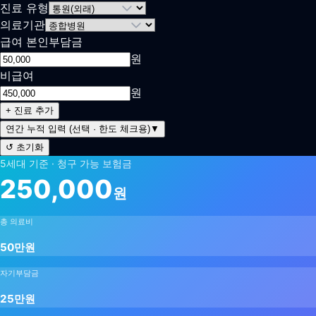
진료 유형
의료기관
급여 본인부담금
원
비급여
원
+ 진료 추가
연간 누적 입력 (선택 · 한도 체크용)
▼
↺ 초기화
5세대
기준 · 청구 가능 보험금
250,000
원
총 의료비
50만원
자기부담금
25만원