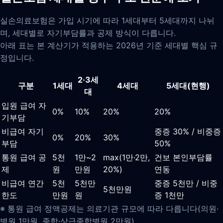
실손의료보험은 가입 시기에 따라 1세대부터 5세대까지 나뉘
며, 세대별로 자기부담률과 공제 방식이 다릅니다.
아래 표는 본 계산기가 적용하는 2026년 기준 세대별 핵심 규
정입니다.
2·3세
구분
1세대
4세대
5세대(현행)
대
입원 급여 자
0%
10%
20%
20%
기부담
비급여 자기
중증 30% / 비중증
0%
20%
30%
부담
50%
통원 급여 공
5천
1만~2
max(1만·2만,
건보 본인부담률
제
원
만원
20%)
연동
비급여 연간
5천
5천만
중증 5천만 / 비중
5천만원
한도
만원
원
증 1천만
※ 통원 급여 정액공제는 의료기관 규모에 따라 다릅니다(의원·
병원 1만원, 종합·상급종합병원 2만원).