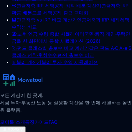
🎯
연금저축·IRP 세액공제 최적 배분 계산기
연금저축·IRP
황금 배분으로 세액공제 환급 극대화
🏦
연금저축 vs IRP 비교 계산기
연금저축과 IRP 세제혜택·
수익성 비교
🏖️
노후 연금 수령 종합 시뮬레이터
국민·퇴직·개인·주택연
금을 한 화면에서 통합 시뮬레이션 (2026)
🏷️
펀드 클래스별 총보수 비교 계산기
같은 펀드 A·C·A-e·S
클래스 선취·후취수수료·연 총보수 비교
📊
복리 계산기
복리 투자 수익 시뮬레이션
모든 계산이 한 곳에.
세금·투자·부동산·노동 등 실생활 계산을 한 번에 해결하는 올인
원 플랫폼.
모아툴 소개
특징
가이드
FAQ
💰
투자/재무