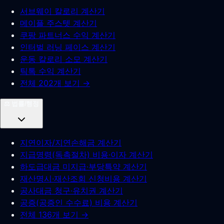
서브웨이 칼로리 계산기
메이플 주스텟 계산기
쿠팡 파트너스 수익 계산기
인터벌 러닝 페이스 계산기
운동 칼로리 소모 계산기
틱톡 수익 계산기
전체 202개 보기 →
⚖️
법률/행정
지연이자/지연손해금 계산기
지급명령(독촉절차) 비용·이자 계산기
하도급대금 미지급·부당특약 계산기
재산명시·재산조회 신청비용 계산기
공사대금 청구·유치권 계산기
공증(공증인 수수료) 비용 계산기
전체 136개 보기 →