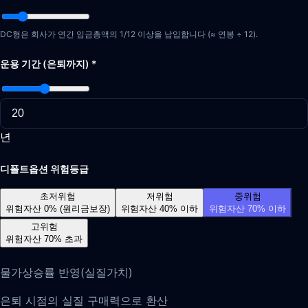
DC형은 회사가 연간 임금총액의 1/12 이상을 납입합니다 (≈ 연봉 ÷ 12).
운용 기간 (은퇴까지)
*
년
디폴트옵션 위험등급
초저위험
저위험
중위험
위험자산
0% (원리금보장)
위험자산
40% 이하
위험자산
70% 이하
고위험
위험자산
70% 초과
물가상승률 반영(실질가치)
은퇴 시점의 실질 구매력으로 환산