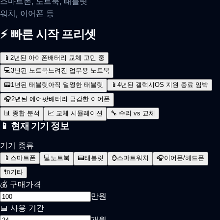
스마트폰, 노트북, 태블릿
워치, 이어폰 등
⚡ 빠른 시작 프리셋
📱
2년된 아이폰
배터리 교체 고민 중
💻
3년된 노트북
느려진 업무용 노트북
📟
1년된 태블릿
아직 멀쩡한 태블릿
📱
4년된 갤럭시
OS 지원 종료 임박
🎧
2년된 에어팟
배터리 급감한 이어폰
📊
종합 분석
📈
교체 시뮬레이션
🔧
수리 vs 교체
📱 현재 기기 정보
기기 종류
📱
스마트폰
💻
노트북
📟
태블릿
⌚
스마트워치
🎧
이어폰/헤드폰
🔌
기타
💰
구매가격
만원
📅
사용 기간
개월