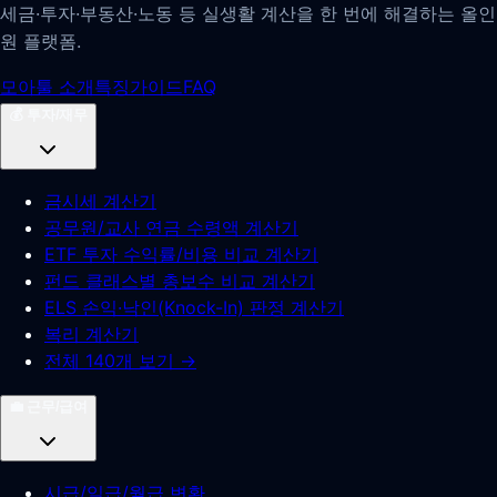
세금·투자·부동산·노동 등 실생활 계산을 한 번에 해결하는 올인
원 플랫폼.
모아툴 소개
특징
가이드
FAQ
💰
투자/재무
금시세 계산기
공무원/교사 연금 수령액 계산기
ETF 투자 수익률/비용 비교 계산기
펀드 클래스별 총보수 비교 계산기
ELS 손익·낙인(Knock-In) 판정 계산기
복리 계산기
전체 140개 보기 →
💼
근무/급여
시급/일급/월급 변환