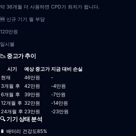
약 36개월 더 사용하면 CPD가 최저가 됩니다.
🆕 신규 기기 월 부담
120만원
일시불
📉 중고가 추이
시기
예상 중고가
지금 대비 손실
현재
46
만원
-
3개월 후
42
만원
-4만원
6개월 후
39
만원
-7만원
12개월 후
32
만원
-14만원
24개월 후
23
만원
-23만원
🔍 기기 상태 분석
🔋 배터리 건강도
85
%