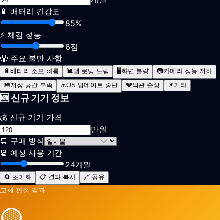
🔋
배터리 건강도
85
%
⚡
체감 성능
6
점
😤 주요 불만 사항
🔋
배터리 소모 빠름
🐌
앱 로딩 느림
🖥️
화면 불량
📷
카메라 성능 저하
💾
저장 공간 부족
⚠️
OS 업데이트 중단
💔
외관 손상
📌
기타
🆕 신규 기기 정보
💰
신규 기기 가격
만원
🛒 구매 방식
📆
예상 사용 기간
24
개월
🔄 초기화
📋 결과 복사
🔗 공유
교체 판정 결과
🟡