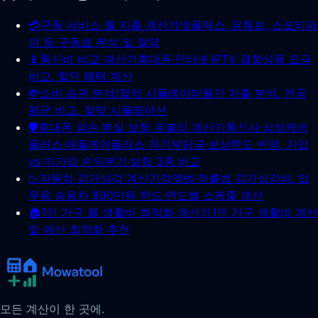
💳
구독 서비스 월 지출 계산기
넷플릭스, 유튜브, 스포티파
이 등 구독료 분석 및 절약
📱
통신비 비교 계산기
휴대폰·인터넷·IPTV 결합상품 요금
비교, 할인 혜택 계산
💸
소비 습관 분석/절약 시뮬레이터
월간 지출 분석, 전국
평균 비교, 절약 시뮬레이션
🛡️
휴대폰 파손·분실 보험 유불리 계산기
통신사·삼성케어
플러스·애플케어플러스 자기부담금·보상한도 반영, 가입
vs 미가입 손익분기·보험 3종 비교
📉
자동차 감가상각 계산기
정액법·정률법 감가상각비, 업
무용 승용차 800만원 한도·연도별 스케줄 계산
🏠
1인 가구 월 생활비 최적화 계산기
1인 가구 생활비 계산
및 예산 최적화 추천
모든 계산이 한 곳에.